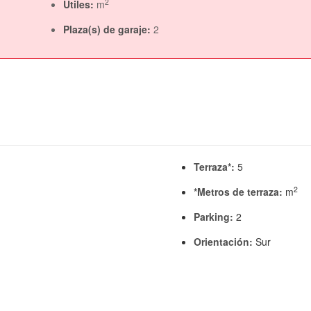
2
Útiles:
m
Plaza(s) de garaje:
2
Terraza*:
5
2
*Metros de terraza:
m
Parking:
2
Orientación:
Sur