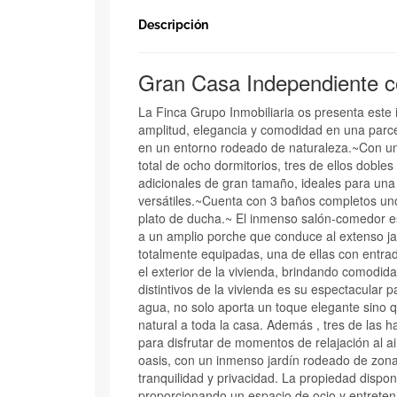
Descripción
Gran Casa Independiente co
La Finca Grupo Inmobiliaria os presenta este
amplitud, elegancia y comodidad en una parce
en un entorno rodeado de naturaleza.~Con una
total de ocho dormitorios, tres de ellos dobl
adicionales de gran tamaño, ideales para un
versátiles.~Cuenta con 3 baños completos un
plato de ducha.~ El inmenso salón-comedor e
a un amplio porche que conduce al extenso ja
totalmente equipadas, una de ellas con entra
el exterior de la vivienda, brindando comodid
distintivos de la vivienda es su espectacular p
agua, no solo aporta un toque elegante sino 
natural a toda la casa. Además , tres de las h
para disfrutar de momentos de relajación al ai
oasis, con un inmenso jardín rodeado de zonas
tranquilidad y privacidad. La propiedad dispo
proporcionando un espacio de ocio y entreten