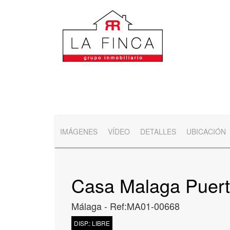
Saltar
al
contenido
IMÁGENES
VÍDEO
DETALLES
UBICACIÓN
Casa Malaga Puert
Málaga - Ref:MA01-00668
DISP.: LIBRE