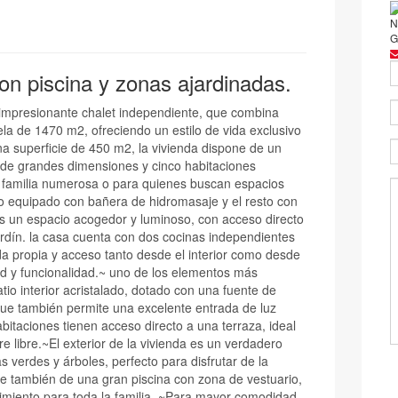
N
G
n piscina y zonas ajardinadas.
 impresionante chalet independiente, que combina
la de 1470 m2, ofreciendo un estilo de vida exclusivo
 superficie de 450 m2, la vivienda dispone de un
es de grandes dimensiones y cinco habitaciones
a familia numerosa o para quienes buscan espacios
o equipado con bañera de hidromasaje y el resto con
s un espacio acogedor y luminoso, con acceso directo
rdín. la casa cuenta con dos cocinas independientes
da propia y acceso tanto desde el interior como desde
ad y funcionalidad.~ uno de los elementos más
atio interior acristalado, dotado con una fuente de
que también permite una excelente entrada de luz
abitaciones tienen acceso directo a una terraza, ideal
re libre.~El exterior de la vivienda es un verdadero
 verdes y árboles, perfecto para disfrutar de la
ne también de una gran piscina con zona de vestuario,
imiento para toda la familia. ~Para mayor comodidad ,