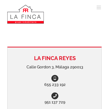
Saltar
al
contenido
LA FINCA REYES
Calle Gordon 3, Málaga 290013
655 233 192
951 137 729