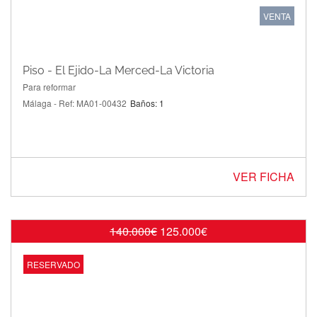
VENTA
Piso - El Ejido-La Merced-La Victoria
Para reformar
Málaga - Ref: MA01-00432
Baños: 1
VER FICHA
140.000€
125.000€
OFERTA
RESERVADO