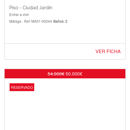
Piso - Ciudad Jardín
Entrar a vivir
Málaga - Ref: MA01-00244
Baños: 2
VER FICHA
54.000€
50.000€
OFERTA
RESERVADO