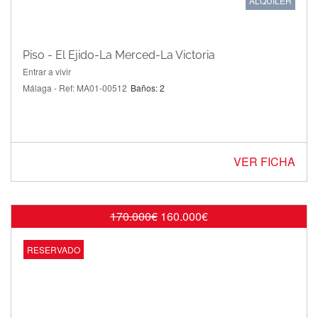
ALQUILER
Piso - El Ejido-La Merced-La Victoria
Entrar a vivir
Málaga - Ref: MA01-00512
Baños: 2
VER FICHA
170.000€
160.000€
OFERTA
RESERVADO