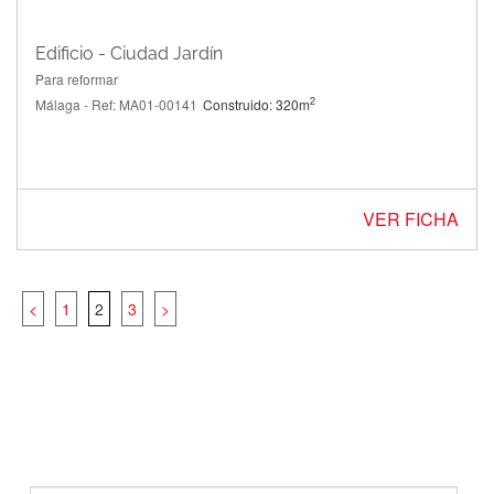
Edificio - Ciudad Jardín
Para reformar
2
Málaga - Ref: MA01-00141
Construido: 320m
VER FICHA
<
1
2
3
>