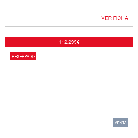
VER FICHA
112.235€
RESERVADO
VENTA