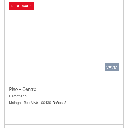
OFERTA
RESERVADO
VENTA
Piso - Centro
Reformado
Málaga - Ref: MA01-00439
Baños: 2