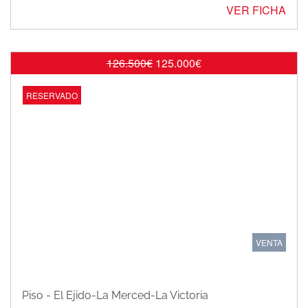
VER FICHA
126.500€
125.000€
OFERTA
RESERVADO
VENTA
Piso - El Ejido-La Merced-La Victoria