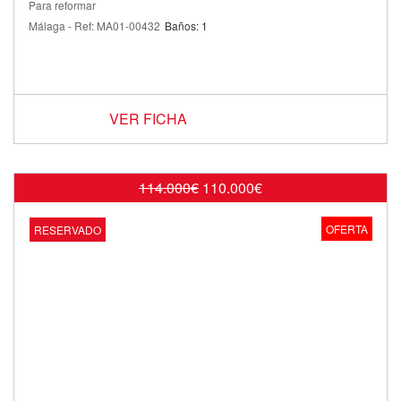
Para reformar
Málaga - Ref: MA01-00432
Baños: 1
VER FICHA
114.000€
110.000€
OFERTA
RESERVADO