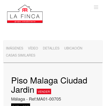
Saltar
al
contenido
IMÁGENES
VÍDEO
DETALLES
UBICACIÓN
CASAS SIMILARES
Piso Malaga Ciudad
Jardin
VENDER
Málaga - Ref:MA01-00705